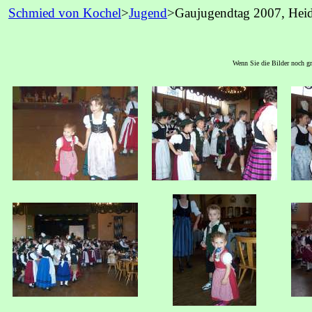
Schmied von Kochel
>
Jugend
>Gaujugendtag 2007, Hei
Wenn Sie die Bilder noch grö