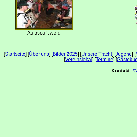
Aufgspui't werd
[
Startseite
] [
Über uns
] [
Bilder 2025
] [
Unsere Tracht
] [
Jugend
] [
[
Vereinslokal
] [
Termine
] [
Gästebu
s
Kontakt: